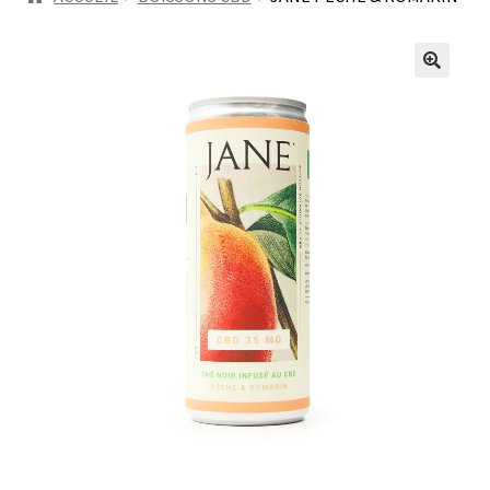
ns
legales
🔍
Mon
compt
e
Panier
Politiq
ue de
confide
ntialit
é
Recett
es