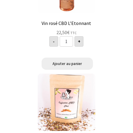
être
choisies
sur
la
Vin rosé CBD L’Etonnant
page
22,50
€
TTC
du
quantité
-
+
de
produit
Vin
rosé
CBD
L'Etonnant
Ajouter au panier