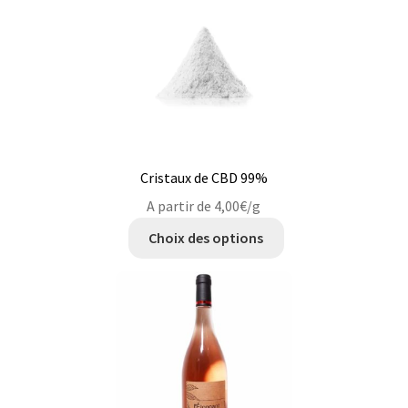
Cristaux de CBD 99%
A partir de
4,00
€
/g
Ce
Choix des options
produit
a
plusieurs
variations.
Les
options
peuvent