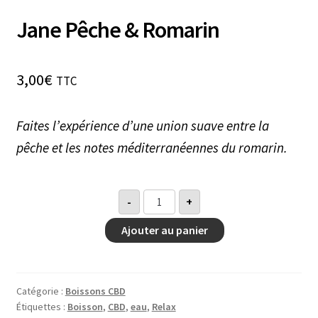
Jane Pêche & Romarin
Validat
ion de
la
3,00
€
TTC
comm
ande
Faites l’expérience d’une union suave entre la
pêche et les notes méditerranéennes du romarin.
quantité
-
+
de
Jane
Pêche
Ajouter au panier
&
Romarin
Catégorie :
Boissons CBD
Étiquettes :
Boisson
,
CBD
,
eau
,
Relax