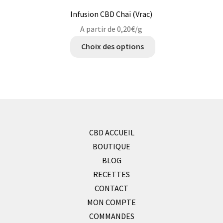
Infusion CBD Chaï (Vrac)
A partir de
0,20
€
/g
Ce
Choix des options
produit
a
plusieurs
variations.
Les
options
peuvent
CBD ACCUEIL
être
BOUTIQUE
choisies
BLOG
sur
RECETTES
la
CONTACT
page
MON COMPTE
du
produit
COMMANDES